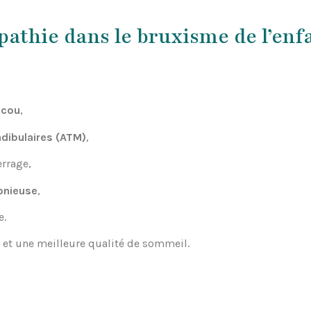
opathie dans le bruxisme de l’enf
 cou
,
dibulaires (ATM)
,
errage,
monieuse
,
e.
 et une meilleure qualité de sommeil.