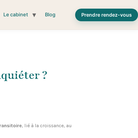
Le cabinet
Blog
Prendre rendez-vous
nquiéter ?
ansitoire
, lié à la croissance, au