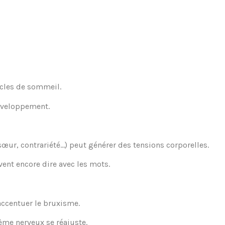
ycles de sommeil.
éveloppement.
sœur, contrariété…) peut générer des tensions corporelles.
vent encore dire avec les mots.
ccentuer le bruxisme.
ème nerveux se réajuste.