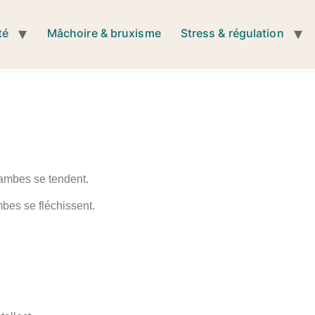
té
Mâchoire & bruxisme
Stress & régulation
 jambes se tendent.
mbes se fléchissent.